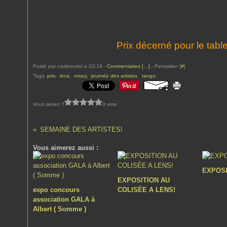
Prix décerné pour le ta
Posté par nadinevitel à 23:19 -
Commentaires [
…
]
- Permalien [
#
]
Tags:
prix
,
lens
,
rotary
,
journée des artistes
,
tango.
Vous aimez ?
0 vote
SEMAINE DES ARTISTES!
Vous aimerez aussi :
EXPOSI
EXPOSITION AU
expo concours
COLISÉE A LENS!
association GALA à
Albert ( Somme )