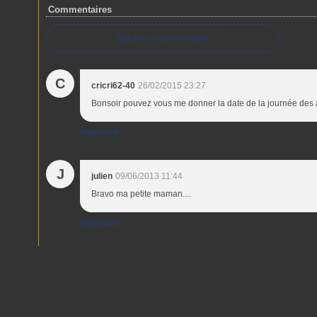
Commentaires
Ajouter un commentaire
C
cricri62-40
26/02/2015 23:27
Bonsoir pouvez vous me donner la date de la journée des a
Répondre
J
julien
09/06/2013 11:44
Bravo ma petite maman....
Répondre