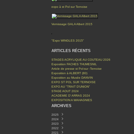
expo à st Pol sur Ternoise
Vernissage GALA Albert 2015
"Expo WINGLES 2015"
ARTICLES RÉCENTS
STAGES ACRYLIQUE AU COUTEAU 2026
Exposition FACHES THUMESNIL
Article de presse st Pol-sur -Ternoise
Exposition à ALBERT (80)
Exposition au Musée DANVIN
EXPO ST POL SUR TERNOISE
EXPO AU "TRAIT D'UNION"
STAGE AOUT 2024
ACADEMIE D' ARRAS 2024
EXPOSITION A WAHAGNIES
ARCHIVES
2025
2024
Décembre
(1)
2023
Mars
Novembre
(1)
(1)
2022
Octobre
Avril
(1)
(2)
2021
Septembre
Mars
Décembre
(1)
(1)
(1)