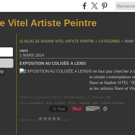
 Vitel Artiste Peintre
LE BLOG DE NADINE VITEL ARTISTE PEINTRE
>
CATEGORIES
>
RAMI
rami
1 MARS 2014
EXPOSITION AU COLISÉE A LENS!
Il ne faut pas chercher à co
la simple contemplation et
Rami et Nadine VITEL "Œu
ar les artistes Rami et Vite
Posté par nadinevitel à 15:15 -
Commentaires [
…
]
- Permalien [
#
]
Tags:
expositions
,
lens
,
Colisée
,
VITEL
,
abstrait
,
rami
,
théâtre municipal
Vous aimez ?
0 vote