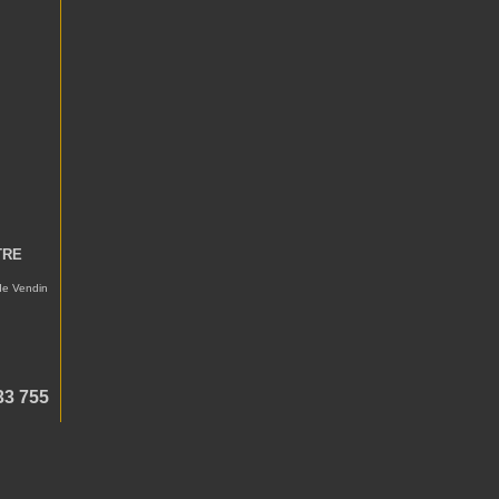
TRE
 de Vendin
33 755