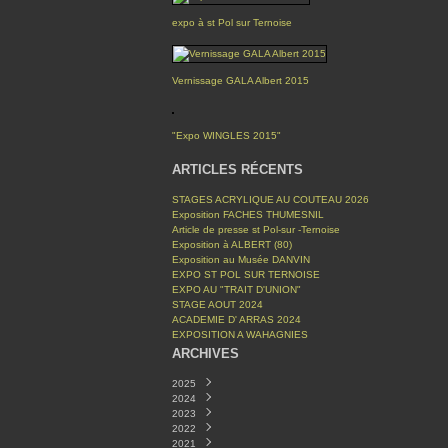
expo à st Pol sur Ternoise
Vernissage GALA Albert 2015
"Expo WINGLES 2015"
ARTICLES RÉCENTS
STAGES ACRYLIQUE AU COUTEAU 2026
Exposition FACHES THUMESNIL
Article de presse st Pol-sur -Ternoise
Exposition à ALBERT (80)
Exposition au Musée DANVIN
EXPO ST POL SUR TERNOISE
EXPO AU "TRAIT D'UNION"
STAGE AOUT 2024
ACADEMIE D' ARRAS 2024
EXPOSITION A WAHAGNIES
ARCHIVES
2025
2024
Décembre
(1)
2023
Mars
Novembre
(1)
(1)
2022
Octobre
Avril
(1)
(2)
2021
Septembre
Mars
Décembre
(1)
(1)
(1)