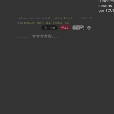
ur confirm
s espoirs.
guei TOUT
Posté par nadinevitel à 08:00 -
Commentaires [
…
]
- Permalien [
#
]
Tags:
concours
,
albert
,
gala
,
peinture
,
prix
Vous aimez ?
0 vote