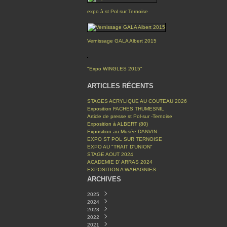
expo à st Pol sur Ternoise
Vernissage GALA Albert 2015
"Expo WINGLES 2015"
ARTICLES RÉCENTS
STAGES ACRYLIQUE AU COUTEAU 2026
Exposition FACHES THUMESNIL
Article de presse st Pol-sur -Ternoise
Exposition à ALBERT (80)
Exposition au Musée DANVIN
EXPO ST POL SUR TERNOISE
EXPO AU "TRAIT D'UNION"
STAGE AOUT 2024
ACADEMIE D' ARRAS 2024
EXPOSITION A WAHAGNIES
ARCHIVES
2025
2024
Décembre
(1)
2023
Mars
Novembre
(1)
(1)
2022
Octobre
Avril
(1)
(2)
2021
Septembre
Mars
Décembre
(1)
(1)
(1)