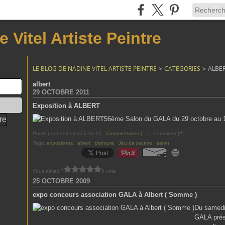
 Vitel Artiste Peintre
LE BLOG DE NADINE VITEL ARTISTE PEINTRE
>
CATEGORIES
>
ALBE
albert
29 OCTOBRE 2011
Exposition à ALBERT
56ème Salon du GALA du 29 octobre au 
Posté par nadinevitel à 18:15 -
Commentaires [
…
]
- Permalien [
#
]
Tags:
expositions
,
albert
,
peinture
,
Jeu de paume
,
salon
Vous aimez ?
0 vote
25 OCTOBRE 2009
expo concours association GALA à Albert ( Somme )
Du samedi
GALA prése