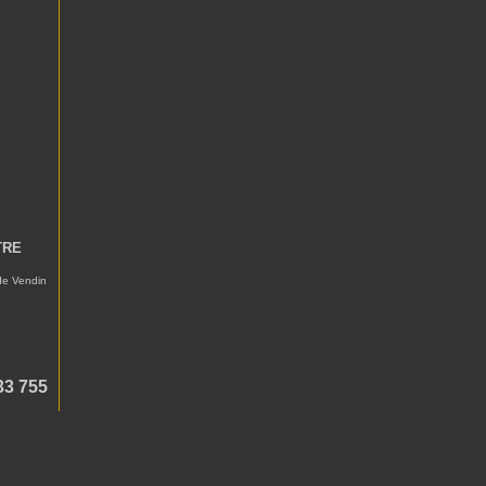
TRE
 de Vendin
33 755