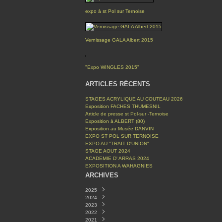
expo à st Pol sur Ternoise
Vernissage GALA Albert 2015
"Expo WINGLES 2015"
ARTICLES RÉCENTS
STAGES ACRYLIQUE AU COUTEAU 2026
Exposition FACHES THUMESNIL
Article de presse st Pol-sur -Ternoise
Exposition à ALBERT (80)
Exposition au Musée DANVIN
EXPO ST POL SUR TERNOISE
EXPO AU "TRAIT D'UNION"
STAGE AOUT 2024
ACADEMIE D' ARRAS 2024
EXPOSITION A WAHAGNIES
ARCHIVES
2025
2024
Décembre
(1)
2023
Mars
Novembre
(1)
(1)
2022
Octobre
Avril
(1)
(2)
2021
Septembre
Mars
Décembre
(1)
(1)
(1)