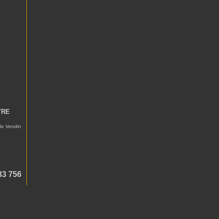
TRE
 de Vendin
33 756