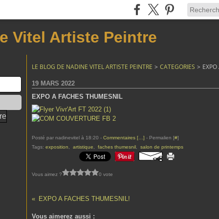
 Vitel Artiste Peintre
LE BLOG DE NADINE VITEL ARTISTE PEINTRE
>
CATEGORIES
>
EXPO
19 MARS 2022
EXPO A FACHES THUMESNIL
Posté par nadinevitel à 18:20 -
Commentaires [
…
]
- Permalien [
#
]
Tags:
exposition
,
artistique
,
faches thumesnil
,
salon de printemps
Vous aimez ?
0 vote
EXPO A FACHES THUMESNIL!
Vous aimerez aussi :