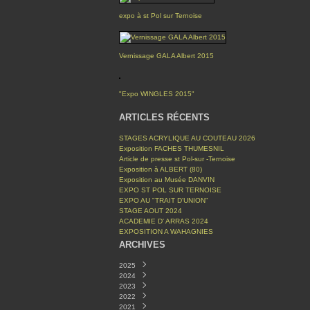
expo à st Pol sur Ternoise
Vernissage GALA Albert 2015
"Expo WINGLES 2015"
ARTICLES RÉCENTS
STAGES ACRYLIQUE AU COUTEAU 2026
Exposition FACHES THUMESNIL
Article de presse st Pol-sur -Ternoise
Exposition à ALBERT (80)
Exposition au Musée DANVIN
EXPO ST POL SUR TERNOISE
EXPO AU "TRAIT D'UNION"
STAGE AOUT 2024
ACADEMIE D' ARRAS 2024
EXPOSITION A WAHAGNIES
ARCHIVES
2025
2024
Décembre
(1)
2023
Mars
Novembre
(1)
(1)
2022
Octobre
Avril
(1)
(2)
2021
Septembre
Mars
Décembre
(1)
(1)
(1)