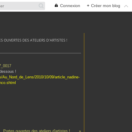
Connexion
+
Créer mon blog
S OUVERTES DES ATELIERS D'ARTISTES !
dessous !
ns/Au_Nord_de_Lens/2010/10/09/article_nadine-
enco.shtml
Portes ouvertes des ateliers d'artistes !......