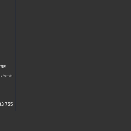
TRE
 de Vendin
33 755