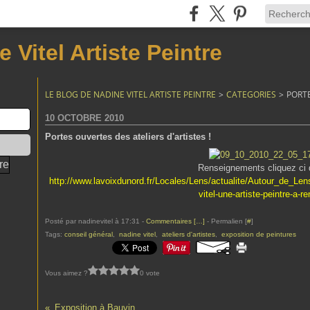
 Vitel Artiste Peintre
LE BLOG DE NADINE VITEL ARTISTE PEINTRE
>
CATEGORIES
>
PORTE
10 OCTOBRE 2010
Portes ouvertes des ateliers d'artistes !
Renseignements cliquez ci 
http://www.lavoixdunord.fr/Locales/Lens/actualite/Autour_de_Le
vitel-une-artiste-peintre-a-r
Posté par nadinevitel à 17:31 -
Commentaires [
…
]
- Permalien [
#
]
Tags:
conseil général
,
nadine vitel
,
ateliers d'artistes
,
exposition de peintures
Vous aimez ?
0 vote
Exposition à Bauvin